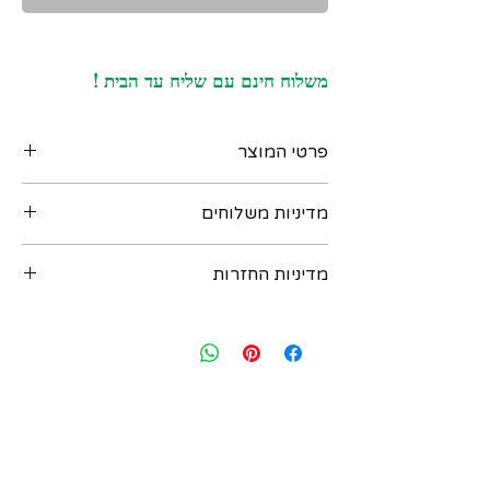
משלוח חינם עם שליח עד הבית !
פרטי המוצר
זוג עגילים אמריקאים צמודים לאוזן וינטג' שנות
מדיניות משלוחים
ה-50, עשויים זהב 14 קרט, משובצים בשתי
אבני אמרלד איכותיות ! בצבע ירוק עמוק
ניתן לקבל את המוצר בדרכים הבאות :
חותמות : אין
מדיניות החזרות
‏א. איסוף מקומי במשרדנו ברחוב שוהם 4 דומה
מידות : כ 4 על 4 ממ
2 רמת גן - בתיאום מראש יום לפני. נא לשלוח
משקל כולל : 0.55 גרם
במידה ואת/ה לא מרוצה מהרכישה - יש ליצור
הודעת וואטסאפ למספר: 054-6435579
עמנו קשר בתוך שבועיים מיום הרכישה ואנחנו
ב. משלוח בישראל עם שליח עד הבית - כלול
נאפשר להחזיר או להחליף את הפריט. לאחר
במחיר ! יגיע תוך 3 ימי עסקים (אילת והערבה תוך
שבועיים מיום הרכישה לא ניתן להחזיר או
4 ימי עסקים)
להחליף. יש ליצור קשר בווצאפ : 054-
ג. משלוח בינלאומי - אנו שולחים רק עם
6435579
פדאקס. עולה 70 שח. החבילה אמורה להגיע
תוך 3-5 ימי עסקים.