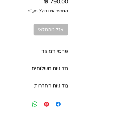
מחיר
המחיר אינו כולל מע"מ
אזל מהמלאי
פרטי המוצר
מדיניות משלוחים
עשויים זהב 9 קרט משובצים אבני רובי
חותמות :
ניתן לקבל את המוצר בדרכים הבאות :
375 לזהב 9 קרט
מדיניות החזרות
משקל כולל: 0.6 גרם
בתיאום מראש יום לפני. נא לשלוח הו
מידות : כ 3 ממ קוטר
במידה ואת/ה לא מרוצה מהרכישה - יש
054-6435579
בתוך שבועיים מיום הרכישה ואנחנו נא
ב. משלוח בישראל עם שליח עד הבית - 
להחליף את הפריט. לאחר שבועיים מיו
תוך 3 ימי עסקים (אילת והערבה תוך 4 ימי עסקים)
להחזיר או להחליף. יש ליצור קשר בווצאפ : 35579
שח. החבילה אמורה להגיע תוך 3-5 ימי עסקים.