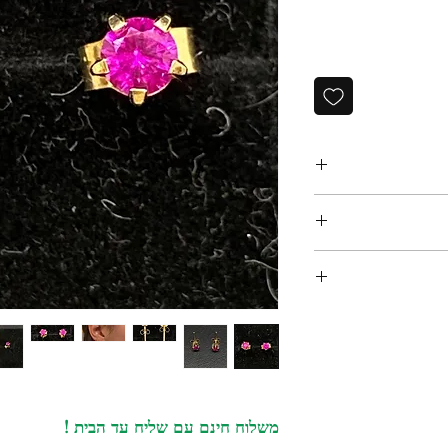
זוג עגילים אנגליים קטנים צמודים לאוזן וינטאג שנות ה-70,
‏א. איסוף מקומי במשרדנו ברחוב שוהם 4 דומה 2 רמת גן -
דעת וואטסאפ למספר:
 ליצור עמנו קשר
פשר להחזיר או
כלול במחיר ! יגיע
ם הרכישה לא ניתן
054-64
ג. משלוח בינלאומי - אנו שולחים רק עם פדאקס. עולה 70
משלוח חינם עם שליח עד הבית !