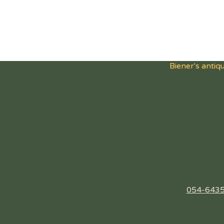
ראים לכל מכס או
שעלולה לחול במדינה
ים עתיקים בני למעלה
לך כ'עתיקות' כדי
ילא המשלוח חינם)
ות, עד 5 פריטים לחבילה. בכל מקרה
קבלים את המשלוח
ט פטור ממעמ.
סחר החופשי עם
 להיות פטורים ממכס.
054-643