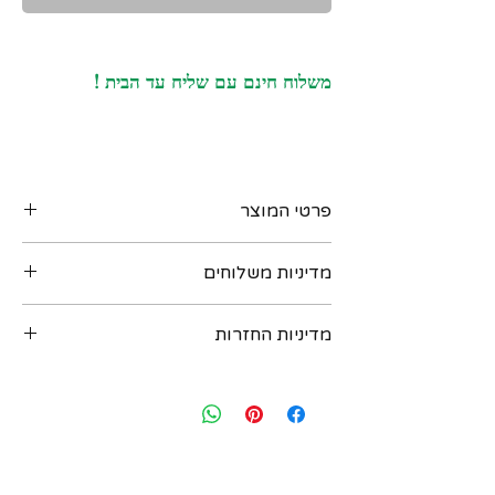
משלוח חינם עם שליח עד הבית !
פרטי המוצר
טבעת אירופאית עדינה וינטג שנות ה-90, עשויה
מדיניות משלוחים
זהב 14 קרט, משובצת אבן רובי במשקל של כ
0.25 קראט, שיבוץ גבוה 6 שיניים
ניתן לקבל את המוצר בדרכים הבאות :
חותמות :
מדיניות החזרות
‏א. איסוף מקומי במשרדנו ברחוב שוהם 4 דומה
585
2 רמת גן - בתיאום מראש יום לפני. נא לשלוח
מידה (ישראלית) : 11 (כ 16.3 ממ קוטר פנימי)
במידה ואת/ה לא מרוצה מהרכישה - יש ליצור
הודעת וואטסאפ למספר: 054-6435579
משקל : 1.5 גרם
עמנו קשר בתוך שבועיים מיום הרכישה ואנחנו
ב. משלוח בישראל עם שליח עד הבית - כלול
מידות ראש הטבעת : כ 4 ממ קוטר
נאפשר להחזיר או להחליף את הפריט. לאחר
במחיר ! יגיע תוך 3 ימי עסקים (אילת והערבה תוך
שבועיים מיום הרכישה לא ניתן להחזיר או
4 ימי עסקים)
להחליף. יש ליצור קשר בווצאפ : 054-
ג. משלוח בינלאומי - אנו שולחים רק עם
6435579