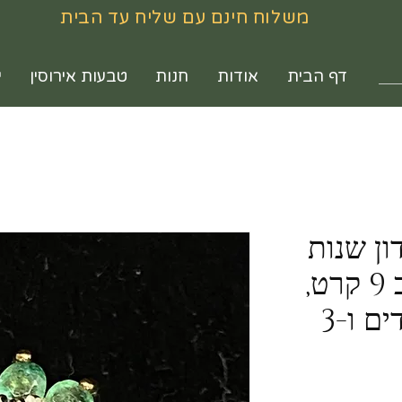
משלוח חינם עם שליח עד הבית
דף הבית
אודות
חנות
טבעות אירוסין
י
ון שנות
ה:80, עשויה שהב 9 קרט,
משובצת 8 אמרלדים ו-3