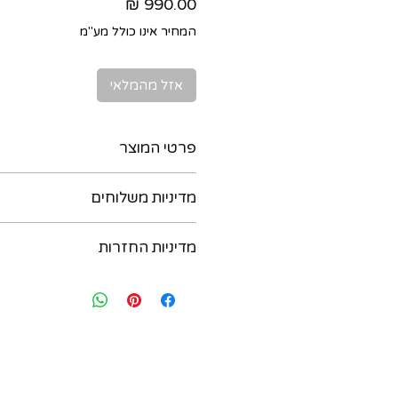
מחיר
המחיר אינו כולל מע"מ
אזל מהמלאי
פרטי המוצר
מדיניות משלוחים
8 אמרלדים ו-3 יהלומים קטנים
חותמות : חו
ניתן לקבל את המוצר בדרכים הבאות :
מזוהה
מדיניות החזרות
מידה (ישראלית) : 11 (כ 16.3 ממ קוטר פנימי)
בתיאום מראש יום לפני. נא לשלוח הו
משקל : 1.8 גרם
במידה ואת/ה לא מרוצה מהרכישה - יש
054-6435579
מידות ראש הטבעת : כ 9 ממ קוטר
בתוך שבועיים מיום הרכישה ואנחנו נא
ב. משלוח בישראל עם שליח עד הבית - 
להחליף את הפריט. לאחר שבועיים מיו
תוך 3 ימי עסקים (אילת והערבה תוך 4 ימי עסקים)
להחזיר או להחליף. יש ליצור קשר בווצאפ : 35579
שח. החבילה אמורה להגיע תוך 3-5 ימי עסקים.