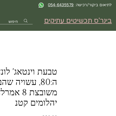
לתיאום ביקור/רכישה:
054-6435579
בינר'ס תכשיטים עתיקים
טבעת וינטאג' לונד
יהלומים קטנ