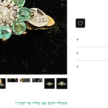
טבעת וינטאג' לונדון שנות ה:80, עשויה שהב 9 קרט, משובצת
תמות אנגליות לזהב 9 קרט, לונדון, חותמת יצרן לא
‏א. איסוף מקומי במשרדנו ברחוב שוהם 4 דומה 2 רמת גן -
דעת וואטסאפ למספר:
 ליצור עמנו קשר
פשר להחזיר או
כלול במחיר ! יגיע
ם הרכישה לא ניתן
054-64
ג. משלוח בינלאומי - אנו שולחים רק עם פדאקס. עולה 70
משלוח חינם עם שליח עד הבית !