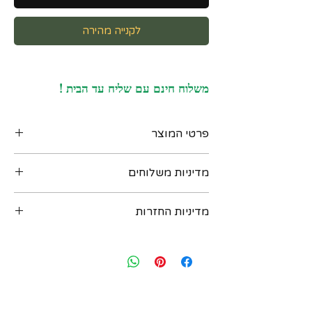
לקנייה מהירה
משלוח חינם עם שליח עד הבית !
פרטי המוצר
צמיד פניני סמי - ברוק אמריקאי וינטאג' שנות ה
מדיניות משלוחים
90, עשוי פניני סמי ברוק בקוטר של כ 8 ממ
ובינהן חרוזי זהב 14 קרט, הסוגר עשוי גם כן זהב
ניתן לקבל את המוצר בדרכים הבאות :
14 קרט
מדיניות החזרות
‏א. איסוף מקומי במשרדנו ברחוב שוהם 4 דומה
חותמות :
2 רמת גן - בתיאום מראש יום לפני. נא לשלוח
"14K" ,חותמת יצרן לא מזוהה
במידה ואת/ה לא מרוצה מהרכישה - יש ליצור
הודעת וואטסאפ למספר: 054-6435579
מידות : אורך : כ 20 סמ, קוטר הפנינים כ 8 ממ
עמנו קשר בתוך שבועיים מיום הרכישה ואנחנו
ב. משלוח בישראל עם שליח עד הבית - כלול
משקל : 13.1 גר
נאפשר להחזיר או להחליף את הפריט. לאחר
במחיר ! יגיע תוך 3 ימי עסקים (אילת והערבה תוך
שבועיים מיום הרכישה לא ניתן להחזיר או
4 ימי עסקים)
להחליף. יש ליצור קשר בווצאפ : 054-
ג. משלוח בינלאומי - אנו שולחים רק עם
6435579