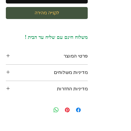
לקנייה מהירה
משלוח חינם עם שליח עד הבית !
פרטי המוצר
תליון אמריקאי בצורת בלרינה וינטאג' שנת 1983
מדיניות משלוחים
עשוי זהב 14 קרט, מעוטר בעבודת יד, מגיע עם
שרשרת זהב 14 קרט
ניתן לקבל את המוצר בדרכים הבאות :
חותמות :
מדיניות החזרות
‏א. איסוף מקומי במשרדנו ברחוב שוהם 4 דומה
14K, 83 חותמת יצרן לא מזוהה
2 רמת גן - בתיאום מראש יום לפני. נא לשלוח
מידות התליון : כ 27 על 6 ממ
במידה ואת/ה לא מרוצה מהרכישה - יש ליצור
הודעת וואטסאפ למספר: 054-6435579
משקל כולל : 1.1 גרם
עמנו קשר בתוך שבועיים מיום הרכישה ואנחנו
ב. משלוח בישראל עם שליח עד הבית - כלול
נאפשר להחזיר או להחליף את הפריט. לאחר
במחיר ! יגיע תוך 3 ימי עסקים (אילת והערבה תוך
שבועיים מיום הרכישה לא ניתן להחזיר או
4 ימי עסקים)
להחליף. יש ליצור קשר בווצאפ : 054-
ג. משלוח בינלאומי - אנו שולחים רק עם
6435579