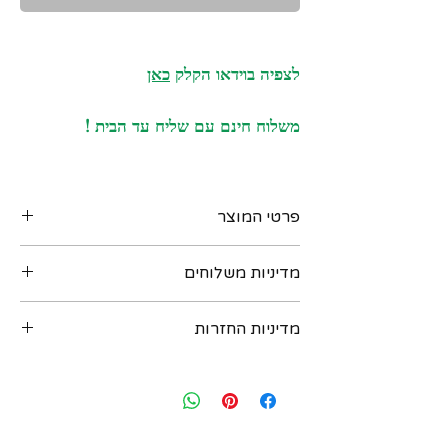
לצפיה בוידאו הקלק
כאן
משלוח חינם עם שליח עד הבית !
פרטי המוצר
תליון אמריקאי מעזבון עשוי זהב 14 קרט משובץ
מדיניות משלוחים
קורל מסוג "עור המלאך"
Angel Akin Coral
ניתן לקבל את המוצר בדרכים הבאות :
מגולף בעבודת יד בצורת שלושה ורדים - מגיע
מדיניות החזרות
‏א. איסוף מקומי במשרדנו ברחוב שוהם 4 דומה
עם שרשרת זהב 10 קרט.
2 רמת גן - בתיאום מראש יום לפני. נא לשלוח
חותמות : על התליון - " 585 " לזהב 14 קרט
במידה ואת/ה לא מרוצה מהרכישה - יש ליצור
הודעת וואטסאפ למספר: 054-6435579
על השרשרת -
עמנו קשר בתוך שבועיים מיום הרכישה ואנחנו
ב. משלוח בישראל עם שליח עד הבית - כלול
" 10K "
נאפשר להחזיר או להחליף את הפריט. לאחר
במחיר ! יגיע תוך 3 ימי עסקים (אילת והערבה תוך
משקל כולל : 1.45 גר
שבועיים מיום הרכישה לא ניתן להחזיר או
4 ימי עסקים)
מידות : כ 23 על 16 ממ כולל המתלה