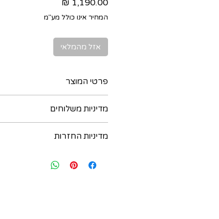
מחיר
המחיר אינו כולל מע"מ
אזל מהמלאי
פרטי המוצר
מדיניות משלוחים
טנזנייט במשקל
9 קרט
ניתן לקבל את המוצר בדרכים הבאות :
חותמות :
מדיניות החזרות
9K
בתיאום מראש יום לפני. נא לשלוח הו
מידות התליון : כ 18 על 12 ממ כולל המתלה
במידה ואת/ה לא מרוצה מהרכישה - יש
054-6435579
משקל כולל : 1.95 גרם
בתוך שבועיים מיום הרכישה ואנחנו נא
ב. משלוח בישראל עם שליח עד הבית - 
להחליף את הפריט. לאחר שבועיים מיו
תוך 3 ימי עסקים (אילת והערבה תוך 4 ימי עסקים)
להחזיר או להחליף. יש ליצור קשר בווצאפ : 35579
שח. החבילה אמורה להגיע תוך 3-5 ימי עסקים.