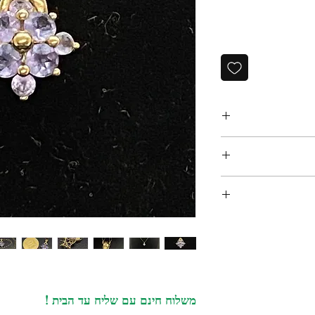
תליון אנגלי וינטאג' שנות ה-70, עשוי זהב 9 קרט, משובץ אבני
 כולל של כ 1.2 קראט, מגיע עם שרשרת זהב
‏א. איסוף מקומי במשרדנו ברחוב שוהם 4 דומה 2 רמת גן -
דעת וואטסאפ למספר:
 ליצור עמנו קשר
פשר להחזיר או
כלול במחיר ! יגיע
ם הרכישה לא ניתן
054-64
ג. משלוח בינלאומי - אנו שולחים רק עם פדאקס. עולה 70
משלוח חינם עם שליח עד הבית !