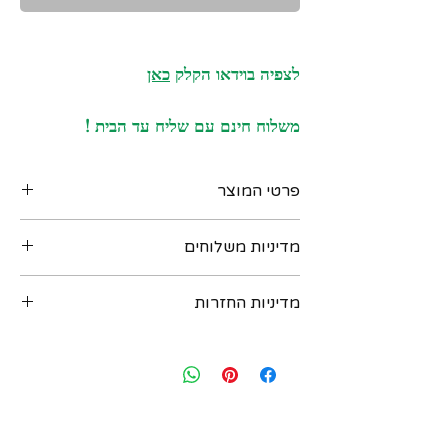
לצפיה בוידאו הקלק
כאן
משלוח חינם עם שליח עד הבית !
פרטי המוצר
תליון אר דקו אמריקאי גדול ומרשים, שנות ה-30,
מדיניות משלוחים
עשוי זהב צהוב ואדום 14 קרט, משובץ אופאל,
עבודת יד איכותית, + שרשרת זהב צהוב 14
ניתן לקבל את המוצר בדרכים הבאות :
קרט
מדיניות החזרות
‏א. איסוף מקומי במשרדנו ברחוב שוהם 4 דומה
2 רמת גן - בתיאום מראש יום לפני. נא לשלוח
חותמות :
במידה ואת/ה לא מרוצה מהרכישה - יש ליצור
הודעת וואטסאפ למספר: 054-6435579
"14K "
עמנו קשר בתוך שבועיים מיום הרכישה ואנחנו
ב. משלוח בישראל עם שליח עד הבית - כלול
נאפשר להחזיר או להחליף את הפריט. לאחר
במחיר ! יגיע תוך 3 ימי עסקים (אילת והערבה תוך
משקל כולל : 1.9 גר
שבועיים מיום הרכישה לא ניתן להחזיר או
4 ימי עסקים)
מידות התליון : כ 45 על 15 ממ (כולל המתלה)
להחליף. יש ליצור קשר בווצאפ : 054-
ג. משלוח בינלאומי - אנו שולחים רק עם
6435579