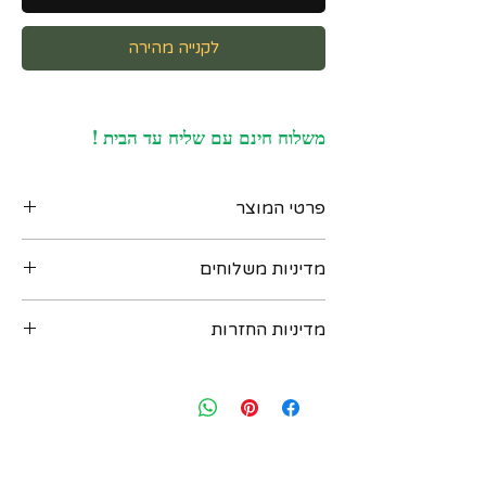
לקנייה מהירה
משלוח חינם עם שליח עד הבית !
פרטי המוצר
תליון ויקטוריאני ארה"ב המאה ה-19 עבודת יד,
מדיניות משלוחים
עשוי זהב 14 קרט, משובץ גרנט ואבני טורקיז,
מגיע עם שרשרת זהב 14 קרט
ניתן לקבל את המוצר בדרכים הבאות :
חותמות : אין
מדיניות החזרות
‏א. איסוף מקומי במשרדנו ברחוב שוהם 4 דומה
מידות : כ 19 על 14 ממ (כולל המתלה)
2 רמת גן - בתיאום מראש יום לפני. נא לשלוח
משקל : 1.3 גרם
במידה ואת/ה לא מרוצה מהרכישה - יש ליצור
הודעת וואטסאפ למספר: 054-6435579
עמנו קשר בתוך שבועיים מיום הרכישה ואנחנו
ב. משלוח בישראל עם שליח עד הבית - כלול
נאפשר להחזיר או להחליף את הפריט. לאחר
במחיר ! יגיע תוך 3 ימי עסקים (אילת והערבה תוך
שבועיים מיום הרכישה לא ניתן להחזיר או
4 ימי עסקים)
להחליף. יש ליצור קשר בווצאפ : 054-
ג. משלוח בינלאומי - אנו שולחים רק עם
6435579