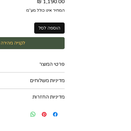
מחיר
המחיר אינו כולל מע"מ
הוספה לסל
לקנייה מהירה
פרטי המוצר
מדיניות משלוחים
אבני טנזנייט במשקל כולל של כחצי קר
קטנים, מגיע עם שרשרת זהב 14 קרט
ניתן לקבל את המוצר בדרכים הבאות :
חותמות :
מדיניות החזרות
14K
בתיאום מראש יום לפני. נא לשלוח הו
מידות התליון : כ 24 על 5 ממ
במידה ואת/ה לא מרוצה מהרכישה - יש
054-6435579
משקל כולל : 2.65 גר
בתוך שבועיים מיום הרכישה ואנחנו נא
ב. משלוח בישראל עם שליח עד הבית - 
להחליף את הפריט. לאחר שבועיים מיו
תוך 3 ימי עסקים (אילת והערבה תוך 4 ימי עסקים)
להחזיר או להחליף. יש ליצור קשר בווצאפ : 35579