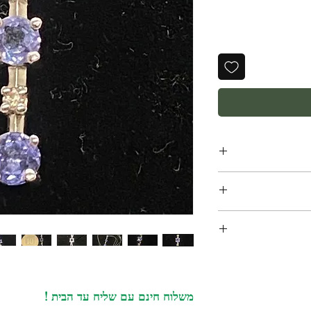
תליון מודרני שנות ה 2000 עשוי זהב לבן 14 קרט משובץ 3
אט ושני יהלומים
‏א. איסוף מקומי במשרדנו ברחוב שוהם 4 דומה 2 רמת גן -
דעת וואטסאפ למספר:
 ליצור עמנו קשר
פשר להחזיר או
כלול במחיר ! יגיע
ם הרכישה לא ניתן
משלוח חינם עם שליח עד הבית !
054-64
ג. משלוח בינלאומי - אנו שולחים רק עם פדאקס. עולה 70