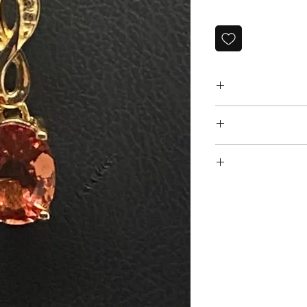
ה-90 עשוי זהב 9-10 קרט משובץ יהלומים ואבן
‏א. איסוף מקומי במשרדנו ברחוב שוהם 4 דומה 2 רמת גן -
ותמות : חותמות אמריקאיות לזהב 10 קרט + מספר סידורי,
דעת וואטסאפ למספר:
 ליצור עמנו קשר
פשר להחזיר או
כלול במחיר ! יגיע
ם הרכישה לא ניתן
054-64
ג. משלוח בינלאומי - אנו שולחים רק עם פדאקס. עולה 70
ראים לכל מכס או
שעלולה לחול במדינה