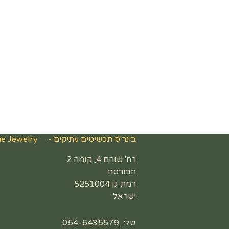
שלך עם קבלת החבילה
ברוב המדינות, יש פטור ממכס על פריט
מ 100 שנה. אנו נסמן את הרכישות ש
,להבטיח שזה המקרה.
אפשר לשלב משלוח (לחו"ל, בארץ ממ
ללא כל עלויות נוספ
אנחנו לא שולחים לחו"ל יותר מ-5 פריטים בחבילה אחת.
לגבי לקוחות שאינם תושבי ישראל המ
בחו"ל ומשלמים מחשבון בחו"ל - הפרי
לגבי לקוחות בארה"ב - עקב הסכם ה
בינר'ס תכשיטים עתיקים - Biener's antique Jewelry
ישראל, הפריטים שהם מקבלים צריכים
רח' שוהם 4, קומה 2
הבורסה
רמת גן 5251004
ישראל
טל:
054-6435579