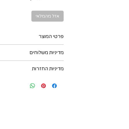
אזל מהמלאי
פרטי המוצר
תליון שנות 
מדיניות משלוחים
מסוג
Fire Opal
ניתן לקבל את המוצר בדרכים הבאות :
מגיע עם שרשרת זהב 10 קרט
מדיניות החזרות
ח
בתיאום מראש יום לפני. נא לשלוח הו
חותמות אנגליות לזהב 9 קרט ובירמינגהם
במידה ואת/ה לא מרוצה מהרכישה - יש
054-6435579
משקל : 1.9 גר
בתוך שבועיים מיום הרכישה ואנחנו נא
ב. משלוח בישראל עם שליח עד הבית - 
מידות : כ 21 על 5 ממ
להחליף את הפריט. לאחר שבועיים מיו
תוך 3 ימי עסקים (אילת והערבה תוך 4 ימי עסקים)
להחזיר או להחליף. יש ליצור קשר בווצאפ : 35579
שח. החבילה אמורה להגיע תוך 3-5 ימי עסקים.
במקרה של משלוח בינלאומי, איננו אח
אגרה כלשהי, כולל אגרה של פדאקס 