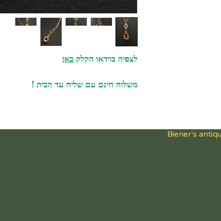
ים עתיקים בני למעלה
לך כ'עתיקות' כדי
לצפיה בוידאו הקלק
כאן
ילא המשלוח חינם)
ות, עד 5 פריטים לחבילה. בכל מקרה
משלוח חינם עם שליח עד הבית !
קבלים את המשלוח
ט פטור ממעמ.
סחר החופשי עם
 להיות פטורים ממכס